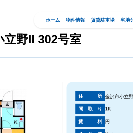
ホーム
物件情報
賃貸駐車場
宅地
立野II
302号室
住所
金沢市小立野
間取り
1K
賃料
円