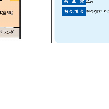
共益費
込み
敷金/礼金
敷金/賃料の