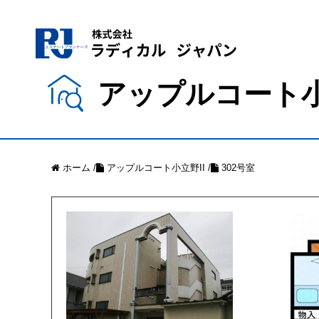
アップルコート小
ホーム
/
アップルコート小立野II
/
302号室