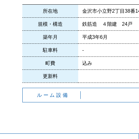
所在地
金沢市小立野2丁目38番1
規模・構造
鉄筋造 ４階建 24戸
築年月
平成3年6月
駐車料
-
町費
込み
更新料
ルーム設備